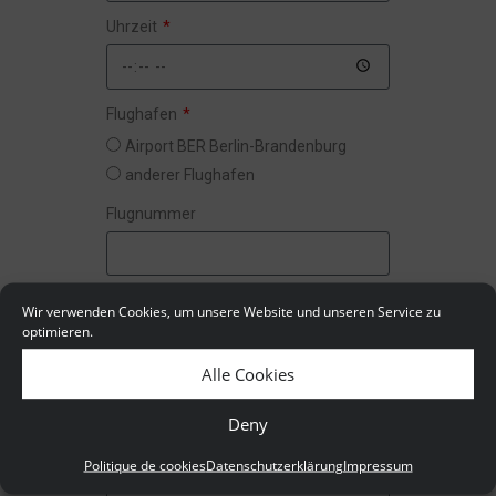
Uhrzeit
Flughafen
Airport BER Berlin-Brandenburg
anderer Flughafen
Flugnummer
Zieladresse
Wir verwenden Cookies, um unsere Website und unseren Service zu
optimieren.
Alle Cookies
Ihr Name
Deny
Politique de cookies
Datenschutzerklärung
Impressum
Telefon