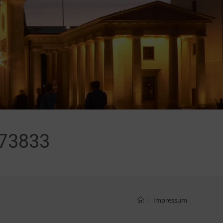
173833
>
Impressum