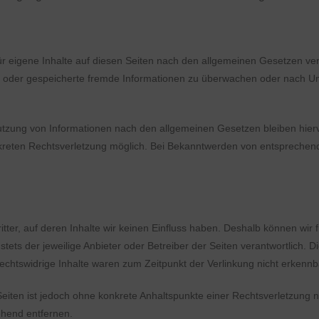
r eigene Inhalte auf diesen Seiten nach den allgemeinen Gesetzen vera
elte oder gespeicherte fremde Informationen zu überwachen oder nach U
utzung von Informationen nach den allgemeinen Gesetzen bleiben hierv
nkreten Rechtsverletzung möglich. Bei Bekanntwerden von entsprechen
tter, auf deren Inhalte wir keinen Einfluss haben. Deshalb können wir
 stets der jeweilige Anbieter oder Betreiber der Seiten verantwortlich. 
echtswidrige Inhalte waren zum Zeitpunkt der Verlinkung nicht erkennb
 Seiten ist jedoch ohne konkrete Anhaltspunkte einer Rechtsverletzung
ehend entfernen.