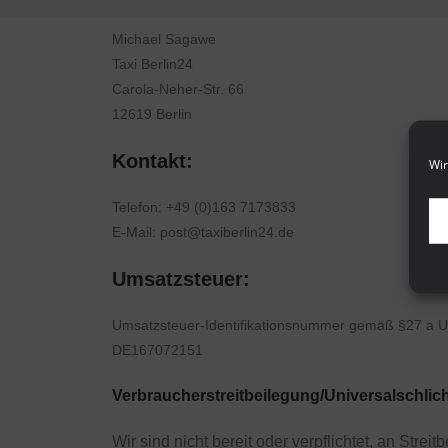
Michael Sagawe
Taxi Berlin24
Carola-Neher-Str. 66
12619 Berlin
Kontakt:
Wir
Telefon: +49 (0)163 7173833
E-Mail: post@taxiberlin24.de
Umsatzsteuer:
Umsatzsteuer-Identifikationsnummer gemäß §27 a U
DE167072151
Verbraucher­streit­beilegung/Universal­schlich
Wir sind nicht bereit oder verpflichtet, an Stre